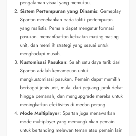
pengalaman visual yang memukau.
Sistem Pertempuran yang Dinamis
: Gameplay
Spartan menekankan pada taktik pertempuran
yang realistis. Pemain dapat mengatur formasi
pasukan, memanfaatkan kekuatan masing-masing
unit, dan memilih strategi yang sesuai untuk
menghadapi musuh.
Kustomisasi Pasukan
: Salah satu daya tarik dari
Spartan adalah kemampuan untuk
mengkustomisasi pasukan. Pemain dapat memilih
berbagai jenis unit, mulai dari pejuang jarak dekat
hingga pemanah, dan mengupgrade mereka untuk
meningkatkan efektivitas di medan perang.
Mode Multiplayer
: Spartan juga menawarkan
mode multiplayer yang memungkinkan pemain
untuk bertanding melawan teman atau pemain lain