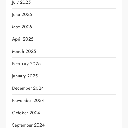
July 2025
June 2025
May 2025
April 2025
March 2025
February 2025
January 2025
December 2024
November 2024
October 2024
September 2024