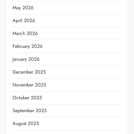
May 2026
April 2026
March 2026
February 2026
January 2026
December 2025
November 2025
October 2025
September 2025
August 2025