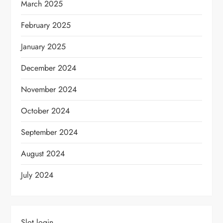
March 2025
February 2025
January 2025
December 2024
November 2024
October 2024
September 2024
August 2024
July 2024
Slot login