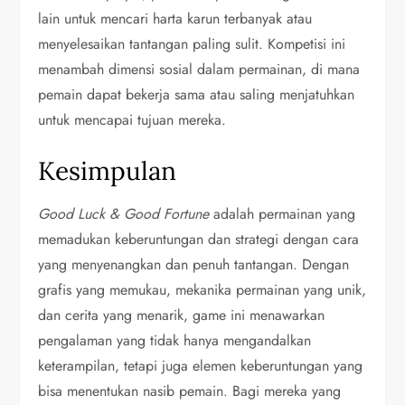
lain untuk mencari harta karun terbanyak atau
menyelesaikan tantangan paling sulit. Kompetisi ini
menambah dimensi sosial dalam permainan, di mana
pemain dapat bekerja sama atau saling menjatuhkan
untuk mencapai tujuan mereka.
Kesimpulan
Good Luck & Good Fortune
adalah permainan yang
memadukan keberuntungan dan strategi dengan cara
yang menyenangkan dan penuh tantangan. Dengan
grafis yang memukau, mekanika permainan yang unik,
dan cerita yang menarik, game ini menawarkan
pengalaman yang tidak hanya mengandalkan
keterampilan, tetapi juga elemen keberuntungan yang
bisa menentukan nasib pemain. Bagi mereka yang