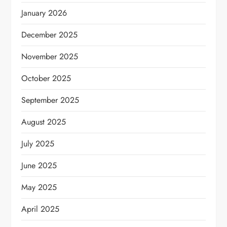
January 2026
December 2025
November 2025
October 2025
September 2025
August 2025
July 2025
June 2025
May 2025
April 2025