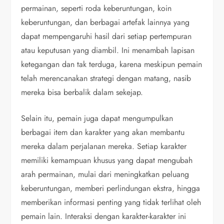
permainan, seperti roda keberuntungan, koin
keberuntungan, dan berbagai artefak lainnya yang
dapat mempengaruhi hasil dari setiap pertempuran
atau keputusan yang diambil. Ini menambah lapisan
ketegangan dan tak terduga, karena meskipun pemain
telah merencanakan strategi dengan matang, nasib
mereka bisa berbalik dalam sekejap.
Selain itu, pemain juga dapat mengumpulkan
berbagai item dan karakter yang akan membantu
mereka dalam perjalanan mereka. Setiap karakter
memiliki kemampuan khusus yang dapat mengubah
arah permainan, mulai dari meningkatkan peluang
keberuntungan, memberi perlindungan ekstra, hingga
memberikan informasi penting yang tidak terlihat oleh
pemain lain. Interaksi dengan karakter-karakter ini