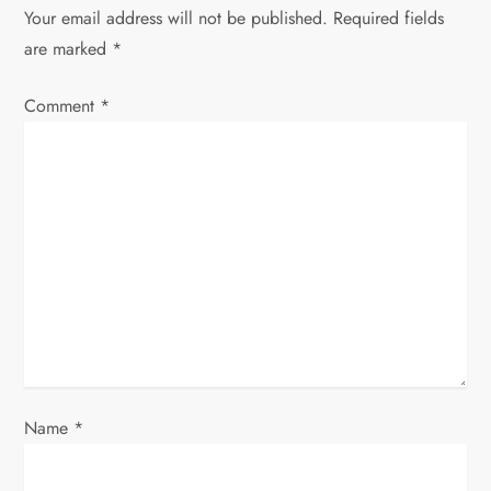
Your email address will not be published.
Required fields
v
are marked
*
i
Comment
*
g
a
t
i
o
n
Name
*