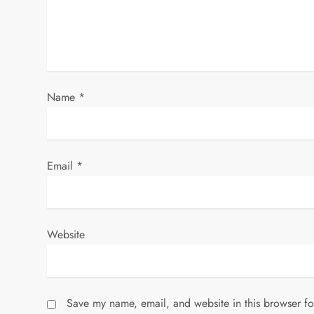
a
t
i
o
Name
*
n
Email
*
Website
Save my name, email, and website in this browser fo