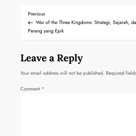
P
Previous
Previous
Post
War of the Three Kingdoms: Strategi, Sejarah, d
o
Perang yang Epik
s
t
Leave a Reply
n
Your email address will not be published.
Required fiel
a
Comment
*
v
i
g