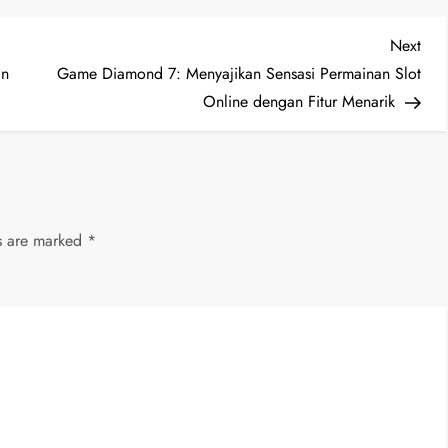
Nex
Next
Post
an
Game Diamond 7: Menyajikan Sensasi Permainan Slot
Online dengan Fitur Menarik
ds are marked
*