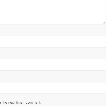
r the next time I comment.