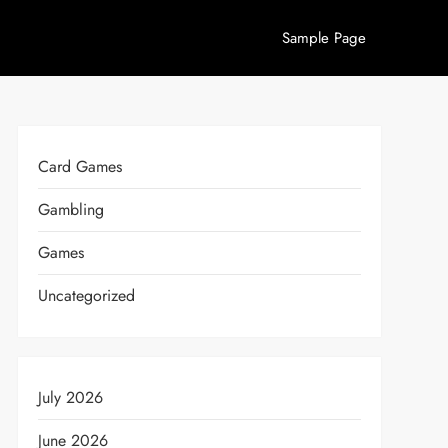
Sample Page
Card Games
Gambling
Games
Uncategorized
July 2026
June 2026