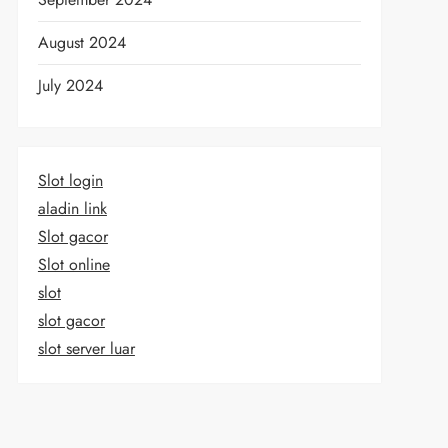
August 2024
July 2024
Slot login
aladin link
Slot gacor
Slot online
slot
slot gacor
slot server luar