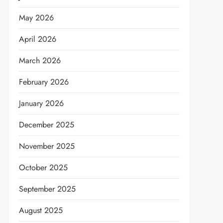
May 2026
April 2026
March 2026
February 2026
January 2026
December 2025
November 2025
October 2025
September 2025
August 2025