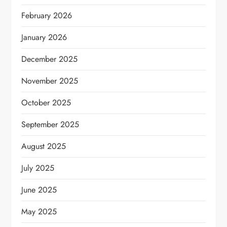
February 2026
January 2026
December 2025
November 2025
October 2025
September 2025
August 2025
July 2025
June 2025
May 2025