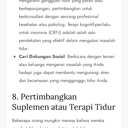
mengalami gangguan tidur yang parah atau
berkepanjangan, pertimbangkan untuk
berkonsultasi dengan seorang profesional
kesehatan atau psikolog. Terapi kognitif-perilaku
untuk insomnia (CBT-I) adalah salah satu
pendekatan yang efektif dalam mengatasi masalah
tidur.
Cari Dukungan Sosial
: Berbicara dengan teman
atau keluarga mengenai masalah yang Anda
hadapi juga dapat membantu mengurangi stres
dan kecemasan yang mengganggu tidur Anda.
8. Pertimbangkan
Suplemen atau Terapi Tidur
Beberapa orang mungkin merasa bahwa mereka