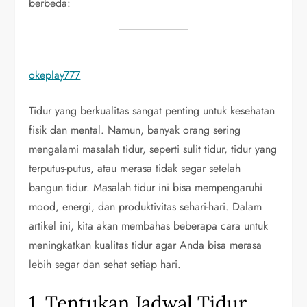
berbeda:
okeplay777
Tidur yang berkualitas sangat penting untuk kesehatan
fisik dan mental. Namun, banyak orang sering
mengalami masalah tidur, seperti sulit tidur, tidur yang
terputus-putus, atau merasa tidak segar setelah
bangun tidur. Masalah tidur ini bisa mempengaruhi
mood, energi, dan produktivitas sehari-hari. Dalam
artikel ini, kita akan membahas beberapa cara untuk
meningkatkan kualitas tidur agar Anda bisa merasa
lebih segar dan sehat setiap hari.
1. Tentukan Jadwal Tidur