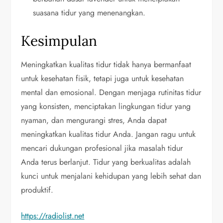
suasana tidur yang menenangkan.
Kesimpulan
Meningkatkan kualitas tidur tidak hanya bermanfaat
untuk kesehatan fisik, tetapi juga untuk kesehatan
mental dan emosional. Dengan menjaga rutinitas tidur
yang konsisten, menciptakan lingkungan tidur yang
nyaman, dan mengurangi stres, Anda dapat
meningkatkan kualitas tidur Anda. Jangan ragu untuk
mencari dukungan profesional jika masalah tidur
Anda terus berlanjut. Tidur yang berkualitas adalah
kunci untuk menjalani kehidupan yang lebih sehat dan
produktif.
https://radiolist.net