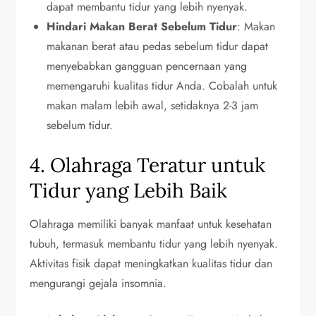
dapat membantu tidur yang lebih nyenyak.
Hindari Makan Berat Sebelum Tidur
: Makan
makanan berat atau pedas sebelum tidur dapat
menyebabkan gangguan pencernaan yang
memengaruhi kualitas tidur Anda. Cobalah untuk
makan malam lebih awal, setidaknya 2-3 jam
sebelum tidur.
4. Olahraga Teratur untuk
Tidur yang Lebih Baik
Olahraga memiliki banyak manfaat untuk kesehatan
tubuh, termasuk membantu tidur yang lebih nyenyak.
Aktivitas fisik dapat meningkatkan kualitas tidur dan
mengurangi gejala insomnia.