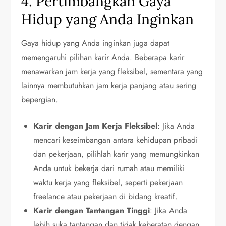
4. Pertimbangkan Gaya
Hidup yang Anda Inginkan
Gaya hidup yang Anda inginkan juga dapat
memengaruhi pilihan karir Anda. Beberapa karir
menawarkan jam kerja yang fleksibel, sementara yang
lainnya membutuhkan jam kerja panjang atau sering
bepergian.
Karir dengan Jam Kerja Fleksibel
: Jika Anda
mencari keseimbangan antara kehidupan pribadi
dan pekerjaan, pilihlah karir yang memungkinkan
Anda untuk bekerja dari rumah atau memiliki
waktu kerja yang fleksibel, seperti pekerjaan
freelance atau pekerjaan di bidang kreatif.
Karir dengan Tantangan Tinggi
: Jika Anda
lebih suka tantangan dan tidak keberatan dengan