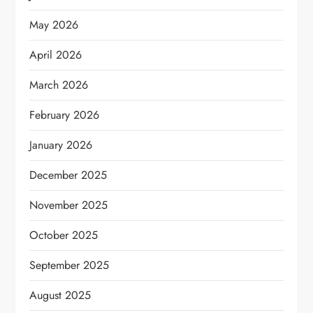
May 2026
April 2026
March 2026
February 2026
January 2026
December 2025
November 2025
October 2025
September 2025
August 2025