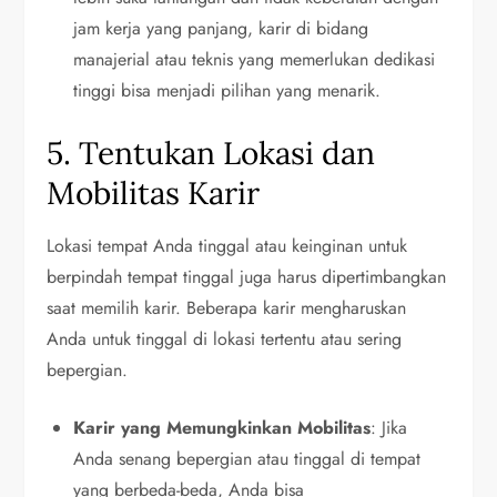
jam kerja yang panjang, karir di bidang
manajerial atau teknis yang memerlukan dedikasi
tinggi bisa menjadi pilihan yang menarik.
5. Tentukan Lokasi dan
Mobilitas Karir
Lokasi tempat Anda tinggal atau keinginan untuk
berpindah tempat tinggal juga harus dipertimbangkan
saat memilih karir. Beberapa karir mengharuskan
Anda untuk tinggal di lokasi tertentu atau sering
bepergian.
Karir yang Memungkinkan Mobilitas
: Jika
Anda senang bepergian atau tinggal di tempat
yang berbeda-beda, Anda bisa