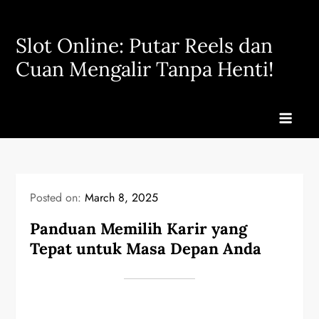
Skip
to
Slot Online: Putar Reels dan
content
Cuan Mengalir Tanpa Henti!
Posted on:
March 8, 2025
Panduan Memilih Karir yang
Tepat untuk Masa Depan Anda