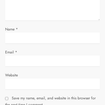
o
n
Name
*
Email
*
Website
Save my name, email, and website in this browser for
the next time I comment.