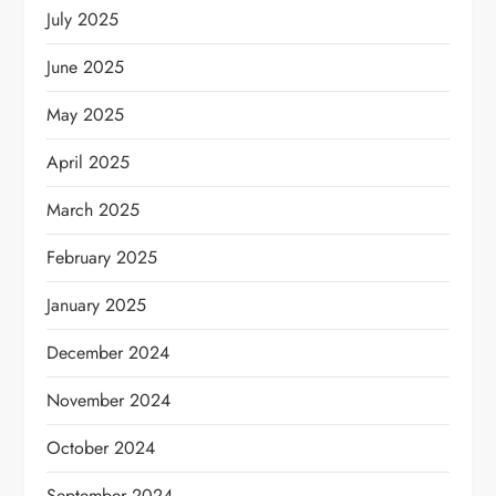
July 2025
June 2025
May 2025
April 2025
March 2025
February 2025
January 2025
December 2024
November 2024
October 2024
September 2024