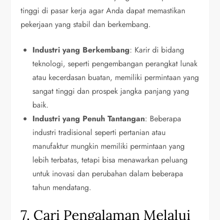
tinggi di pasar kerja agar Anda dapat memastikan
pekerjaan yang stabil dan berkembang.
Industri yang Berkembang
: Karir di bidang
teknologi, seperti pengembangan perangkat lunak
atau kecerdasan buatan, memiliki permintaan yang
sangat tinggi dan prospek jangka panjang yang
baik.
Industri yang Penuh Tantangan
: Beberapa
industri tradisional seperti pertanian atau
manufaktur mungkin memiliki permintaan yang
lebih terbatas, tetapi bisa menawarkan peluang
untuk inovasi dan perubahan dalam beberapa
tahun mendatang.
7. Cari Pengalaman Melalui