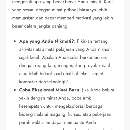
mengenali apa yang benar-benar Anda minati. Karir
yang sesuai dengan minat pribadi biasanya lebih
memuaskan dan dapat memberi motivasi yang lebih
besar dalam jangka panjang.
Apa yang Anda Nikmati?
: Pikirkan tentang
aktivitas atau mata pelajaran yang Anda nikmati
sejak kecil. Apakah Anda suka berkomunikasi
dengan orang lain, mengerjakan proyek kreatif,
atau lebih tertarik pada hal-hal teknis seperti
komputer dan teknologi?
Coba Eksplorasi Minat Baru
: Jika Anda belum
yakin dengan minat Anda, coba ambil
kesempatan untuk mengeksplorasi berbagai
bidang melalui magang, kursus, atau pekerjaan
paruh waktu. Ini dapat membantu Anda