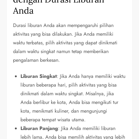
Anda
Durasi liburan Anda akan mempengaruhi pilihan
aktivitas yang bisa dilakukan. Jika Anda memiliki
waktu terbatas, pilih aktivitas yang dapat dinikmati
dalam waktu singkat namun tetap memberikan
pengalaman berkesan.
Liburan Singkat
: Jika Anda hanya memiliki waktu
liburan beberapa hari, pilih aktivitas yang bisa
dinikmati dalam waktu singkat. Misalnya, jika
Anda berlibur ke kota, Anda bisa mengikuti tur
kota, menikmati kuliner, dan mengunjungi
beberapa tempat wisata utama.
Liburan Panjang
: Jika Anda memiliki liburan
lebih lama, Anda bisa memilih aktivitas yang lebih