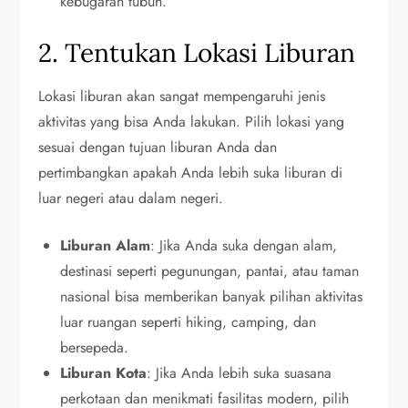
kebugaran tubuh.
2. Tentukan Lokasi Liburan
Lokasi liburan akan sangat mempengaruhi jenis
aktivitas yang bisa Anda lakukan. Pilih lokasi yang
sesuai dengan tujuan liburan Anda dan
pertimbangkan apakah Anda lebih suka liburan di
luar negeri atau dalam negeri.
Liburan Alam
: Jika Anda suka dengan alam,
destinasi seperti pegunungan, pantai, atau taman
nasional bisa memberikan banyak pilihan aktivitas
luar ruangan seperti hiking, camping, dan
bersepeda.
Liburan Kota
: Jika Anda lebih suka suasana
perkotaan dan menikmati fasilitas modern, pilih