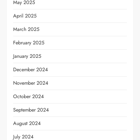
May 2025
April 2025
March 2025
February 2025
January 2025
December 2024
November 2024
October 2024
September 2024
August 2024
July 2024