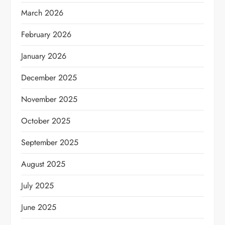
March 2026
February 2026
January 2026
December 2025
November 2025
October 2025
September 2025
August 2025
July 2025
June 2025