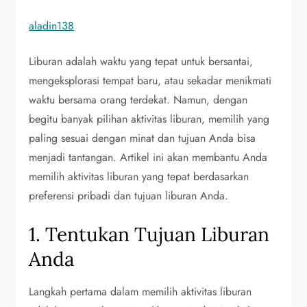
aladin138
Liburan adalah waktu yang tepat untuk bersantai,
mengeksplorasi tempat baru, atau sekadar menikmati
waktu bersama orang terdekat. Namun, dengan
begitu banyak pilihan aktivitas liburan, memilih yang
paling sesuai dengan minat dan tujuan Anda bisa
menjadi tantangan. Artikel ini akan membantu Anda
memilih aktivitas liburan yang tepat berdasarkan
preferensi pribadi dan tujuan liburan Anda.
1. Tentukan Tujuan Liburan
Anda
Langkah pertama dalam memilih aktivitas liburan