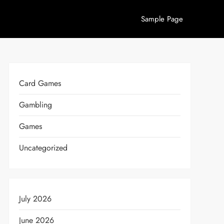
Sample Page
Card Games
Gambling
Games
Uncategorized
July 2026
June 2026