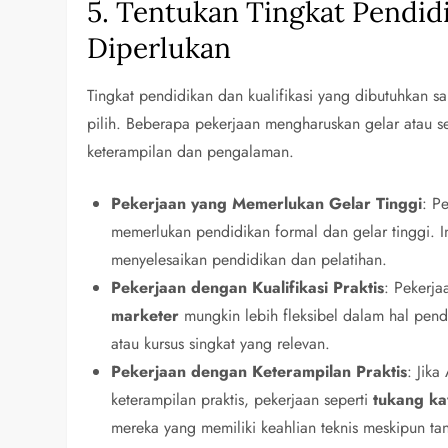
5. Tentukan Tingkat Pendidi
Diperlukan
Tingkat pendidikan dan kualifikasi yang dibutuhkan 
pilih. Beberapa pekerjaan mengharuskan gelar atau se
keterampilan dan pengalaman.
Pekerjaan yang Memerlukan Gelar Tinggi
: P
memerlukan pendidikan formal dan gelar tinggi. I
menyelesaikan pendidikan dan pelatihan.
Pekerjaan dengan Kualifikasi Praktis
: Pekerja
marketer
mungkin lebih fleksibel dalam hal pendi
atau kursus singkat yang relevan.
Pekerjaan dengan Keterampilan Praktis
: Jik
keterampilan praktis, pekerjaan seperti
tukang ka
mereka yang memiliki keahlian teknis meskipun ta