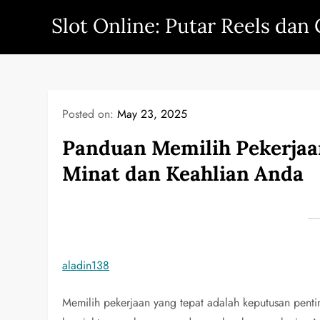
Skip
Slot Online: Putar Reels dan
to
content
Posted on:
May 23, 2025
Panduan Memilih Pekerjaa
Minat dan Keahlian Anda
aladin138
Memilih pekerjaan yang tepat adalah keputusan pent