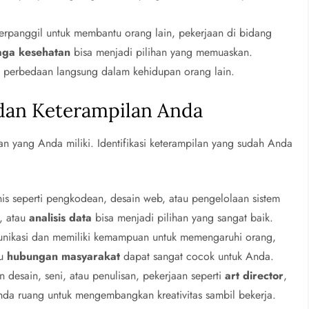
terpanggil untuk membantu orang lain, pekerjaan di bidang
aga kesehatan
bisa menjadi pilihan yang memuaskan.
 perbedaan langsung dalam kehidupan orang lain.
 dan Keterampilan Anda
n yang Anda miliki. Identifikasi keterampilan yang sudah Anda
knis seperti pengkodean, desain web, atau pengelolaan sistem
, atau
analisis data
bisa menjadi pilihan yang sangat baik.
unikasi dan memiliki kemampuan untuk memengaruhi orang,
au
hubungan masyarakat
dapat sangat cocok untuk Anda.
n desain, seni, atau penulisan, pekerjaan seperti
art director
,
a ruang untuk mengembangkan kreativitas sambil bekerja.