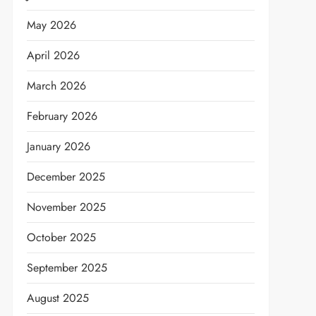
May 2026
April 2026
March 2026
February 2026
January 2026
December 2025
November 2025
October 2025
September 2025
August 2025