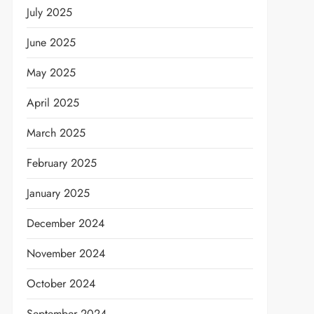
July 2025
June 2025
May 2025
April 2025
March 2025
February 2025
January 2025
December 2024
November 2024
October 2024
September 2024