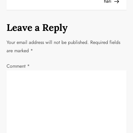
hari
t
n
Leave a Reply
a
Your email address will not be published.
Required fields
v
are marked
*
i
Comment
*
g
a
t
i
o