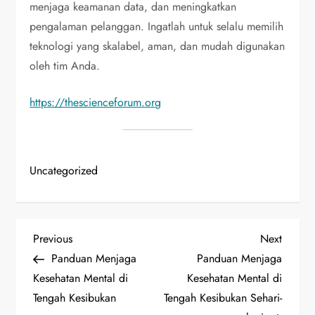
menjaga keamanan data, dan meningkatkan
pengalaman pelanggan. Ingatlah untuk selalu memilih
teknologi yang skalabel, aman, dan mudah digunakan
oleh tim Anda.
https://thescienceforum.org
Uncategorized
P
Previous
Next
Previous
Next
Post
Post
Panduan Menjaga
Panduan Menjaga
o
Kesehatan Mental di
Kesehatan Mental di
Tengah Kesibukan
Tengah Kesibukan Sehari-
s