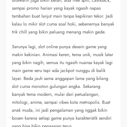
ditawarin juga bikin betah, ada free spin, cashback,
sampai promo harian yang kayak ngasih napas
tambahan buat lanjut main tanpa kepikiran tekor. Jadi
kalau lo mikir slot cuma soal hoki, sebenernya banyak
trik chill yang bikin peluang menang makin gede.
Serunya lagi, slot online punya desain game yang
makin kekinian. Animasi keren, tema unik, musik latar
yang bikin nagih, semua itu ngasih nuansa kayak lagi
main game seru tapi ada jackpot nunggu di balik
layar. Beda jauh sama anggapan lama yang bilang
slot cuma monoton gulungan angka. Sekarang
banyak tema modern, mulai dari petualangan,
mitologi, anime, sampai vibes kota metropolis. Buat
anak muda, ini jadi pengalaman yang nggak bikin
bosen karena setiap game punya karakteristik sendiri
yang bisa bikin penasaran terus.