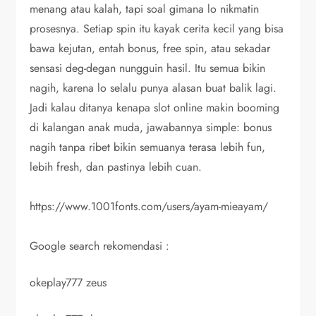
menang atau kalah, tapi soal gimana lo nikmatin
prosesnya. Setiap spin itu kayak cerita kecil yang bisa
bawa kejutan, entah bonus, free spin, atau sekadar
sensasi deg-degan nungguin hasil. Itu semua bikin
nagih, karena lo selalu punya alasan buat balik lagi.
Jadi kalau ditanya kenapa slot online makin booming
di kalangan anak muda, jawabannya simple: bonus
nagih tanpa ribet bikin semuanya terasa lebih fun,
lebih fresh, dan pastinya lebih cuan.
https://www.1001fonts.com/users/ayam-mieayam/
Google search rekomendasi :
okeplay777 zeus