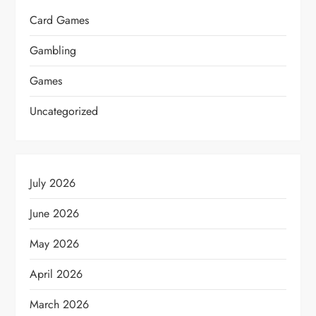
Card Games
Gambling
Games
Uncategorized
July 2026
June 2026
May 2026
April 2026
March 2026