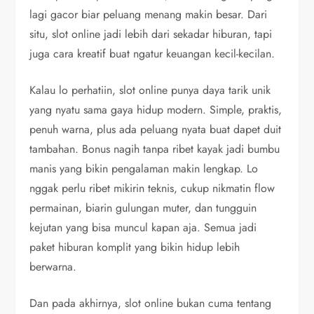
lagi gacor biar peluang menang makin besar. Dari
situ, slot online jadi lebih dari sekadar hiburan, tapi
juga cara kreatif buat ngatur keuangan kecil-kecilan.
Kalau lo perhatiin, slot online punya daya tarik unik
yang nyatu sama gaya hidup modern. Simple, praktis,
penuh warna, plus ada peluang nyata buat dapet duit
tambahan. Bonus nagih tanpa ribet kayak jadi bumbu
manis yang bikin pengalaman makin lengkap. Lo
nggak perlu ribet mikirin teknis, cukup nikmatin flow
permainan, biarin gulungan muter, dan tungguin
kejutan yang bisa muncul kapan aja. Semua jadi
paket hiburan komplit yang bikin hidup lebih
berwarna.
Dan pada akhirnya, slot online bukan cuma tentang