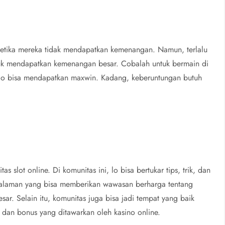
ketika mereka tidak mendapatkan kemenangan. Namun, terlalu
untuk mendapatkan kemenangan besar. Cobalah untuk bermain di
h lo bisa mendapatkan maxwin. Kadang, keberuntungan butuh
 slot online. Di komunitas ini, lo bisa bertukar tips, trik, dan
galaman yang bisa memberikan wawasan berharga tentang
. Selain itu, komunitas juga bisa jadi tempat yang baik
 dan bonus yang ditawarkan oleh kasino online.