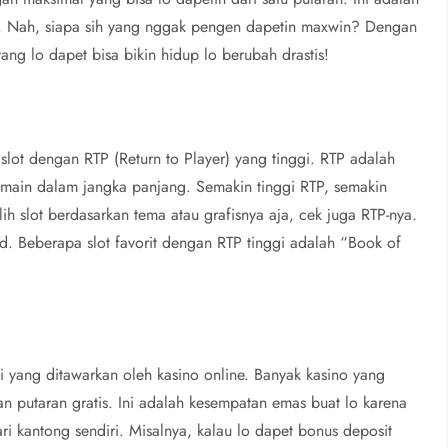
spin. Nah, siapa sih yang nggak pengen dapetin maxwin? Dengan
ng lo dapet bisa bikin hidup lo berubah drastis!
slot dengan RTP (Return to Player) yang tinggi. RTP adalah
pemain dalam jangka panjang. Semakin tinggi RTP, semakin
ih slot berdasarkan tema atau grafisnya aja, cek juga RTP-nya.
d. Beberapa slot favorit dengan RTP tinggi adalah “Book of
yang ditawarkan oleh kasino online. Banyak kasino yang
 putaran gratis. Ini adalah kesempatan emas buat lo karena
 kantong sendiri. Misalnya, kalau lo dapet bonus deposit