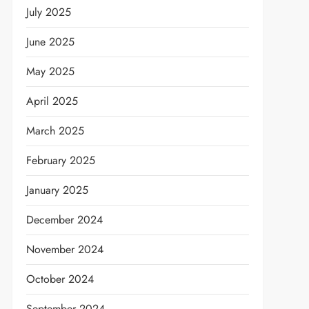
July 2025
June 2025
May 2025
April 2025
March 2025
February 2025
January 2025
December 2024
November 2024
October 2024
September 2024