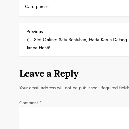
Card games
P
Previous
Previous
Post
Slot Online: Satu Sentuhan, Harta Karun Datang
o
Tanpa Henti!
s
t
Leave a Reply
n
Your email address will not be published.
Required fiel
a
Comment
*
v
i