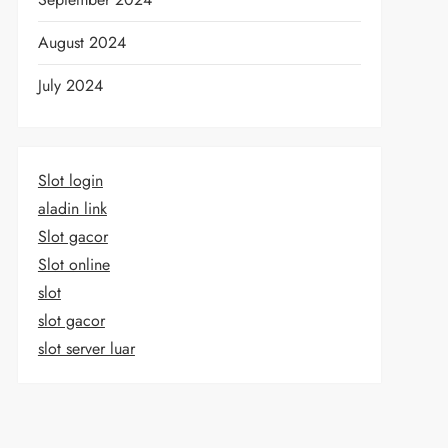
August 2024
July 2024
Slot login
aladin link
Slot gacor
Slot online
slot
slot gacor
slot server luar