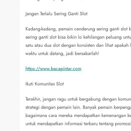
Jangan Terlalu Sering Ganti Slot
Kadang-kadang, pemain cenderung sering ganti slot 
sering ganti slot bisa bikin lo kehilangan peluang 
satu atau dua slot dengan konsisten dan lihat apaka
waktu untuk datang, jadi bersabarlah!
https://www.bacapintar.com
Ikuti Komunitas Slot
Terakhir, jangan ragu untuk bergabung dengan komunitas
strategi dengan pemain lain. Banyak pemain berpen
bagaimana cara mereka mendapatkan kemenangan besar
untuk mendapatkan informasi terbaru tentang promosi