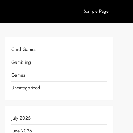
Sample Page
Card Games
Gambling
Games
Uncategorized
July 2026
June 2026