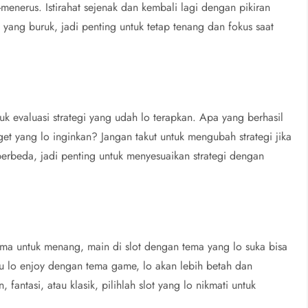
-menerus. Istirahat sejenak dan kembali lagi dengan pikiran
 yang buruk, jadi penting untuk tetap tenang dan fokus saat
k evaluasi strategi yang udah lo terapkan. Apa yang berhasil
 yang lo inginkan? Jangan takut untuk mengubah strategi jika
erbeda, jadi penting untuk menyesuaikan strategi dengan
ama untuk menang, main di slot dengan tema yang lo suka bisa
 lo enjoy dengan tema game, lo akan lebih betah dan
fantasi, atau klasik, pilihlah slot yang lo nikmati untuk