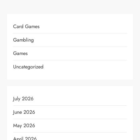
Card Games
Gambling
Games
Uncategorized
July 2026
June 2026
May 2026
April 2026